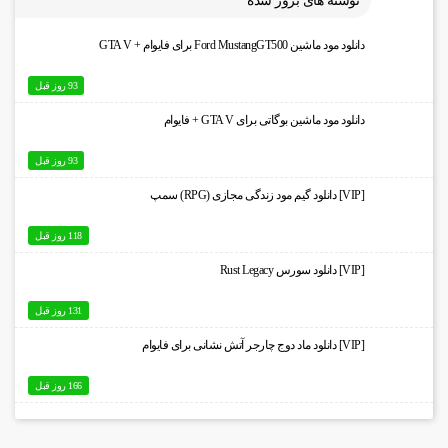
نوشته های بروز شده
دانلود مود ماشین Ford MustangGT500 برای فایوام + GTA V
93 روز قبل
دانلود مود ماشین بوگاتی برای GTA V + فایوام
93 روز قبل
[VIP] دانلود گیم مود زندگی مجازی (RPG) سمپ
118 روز قبل
[VIP] دانلود سورس Rust Legacy
131 روز قبل
[VIP] دانلود ماد دوج چارجر آتش نشانی برای فایوام
166 روز قبل