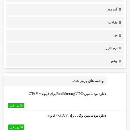
گیم مود
مقالات
مود
نرم افزار
ویدیو
نوشته های بروز شده
دانلود مود ماشین Ford MustangGT500 برای فایوام + GTA V
96 روز قبل
دانلود مود ماشین بوگاتی برای GTA V + فایوام
96 روز قبل