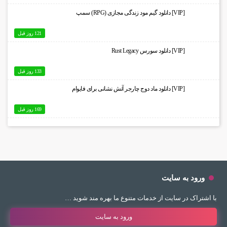
[VIP] دانلود گیم مود زندگی مجازی (RPG) سمپ
121 روز قبل
[VIP] دانلود سورس Rust Legacy
133 روز قبل
[VIP] دانلود ماد دوج چارجر آتش نشانی برای فایوام
169 روز قبل
ورود به سایت
با اشتراک در سایت از خدمات متنوع ما بهره مند شوید …
ورود به سایت