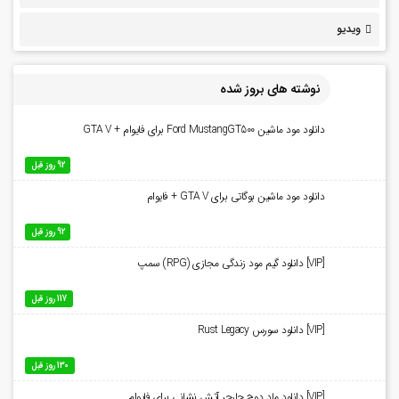
ویدیو
نوشته های بروز شده
دانلود مود ماشین Ford MustangGT500 برای فایوام + GTA V
92 روز قبل
دانلود مود ماشین بوگاتی برای GTA V + فایوام
92 روز قبل
[VIP] دانلود گیم مود زندگی مجازی (RPG) سمپ
117 روز قبل
[VIP] دانلود سورس Rust Legacy
130 روز قبل
[VIP] دانلود ماد دوج چارجر آتش نشانی برای فایوام