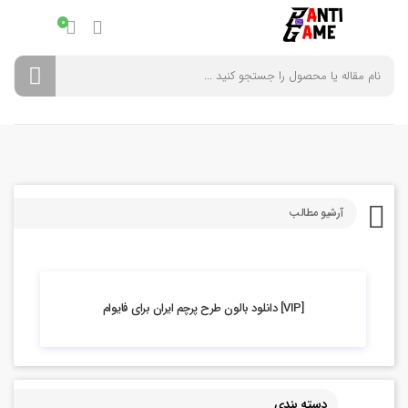
0
آرشیو مطالب
5.42k بازدید
[VIP] دانلود بالون طرح پرچم ایران برای فایوام
دسته بندی