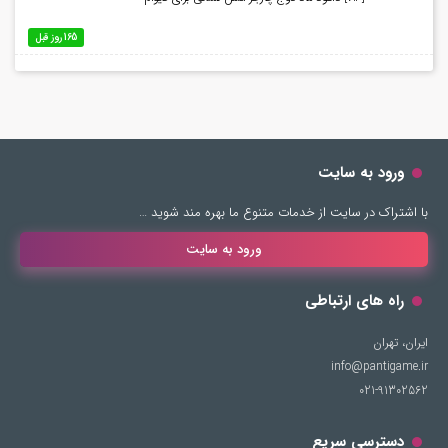
165 روز قبل
ورود به سایت
با اشتراک در سایت از خدمات متنوع ما بهره مند شوید …
ورود به سایت
راه های ارتباطی
ایران، تهران
info@pantigame.ir
021-91302562
دسترسی سریع