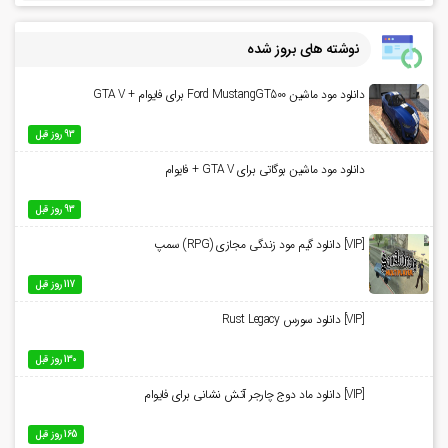
نوشته های بروز شده
دانلود مود ماشین Ford MustangGT500 برای فایوام + GTA V
93 روز قبل
دانلود مود ماشین بوگاتی برای GTA V + فایوام
93 روز قبل
[VIP] دانلود گیم مود زندگی مجازی (RPG) سمپ
117 روز قبل
[VIP] دانلود سورس Rust Legacy
130 روز قبل
[VIP] دانلود ماد دوج چارجر آتش نشانی برای فایوام
165 روز قبل