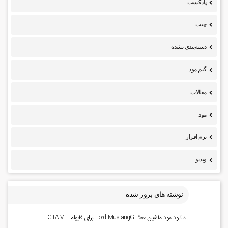
پادکست
چیت
دسته‌بندی نشده
گیم مود
مقالات
مود
نرم افزار
ویدیو
نوشته های بروز شده
دانلود مود ماشین Ford MustangGT500 برای فایوام + GTA V