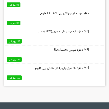
93 روز قبل
دانلود مود ماشین بوگاتی برای GTA V + فایوام
93 روز قبل
[VIP] دانلود گیم مود زندگی مجازی (RPG) سمپ
118 روز قبل
[VIP] دانلود سورس Rust Legacy
131 روز قبل
[VIP] دانلود ماد دوج چارجر آتش نشانی برای فایوام
166 روز قبل