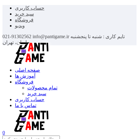
حساب کاربری
سبد خرید
فروشگاه
ویدیو
تایم کاری : شنبه تا پنجشنبه
info@pantigame.ir
021-91302562
ایران، تهران
صفحه اصلی
آموزش ها
فروشگاه
تمام محصولات
سبد خرید
حساب کاربری
تماس با ما
0