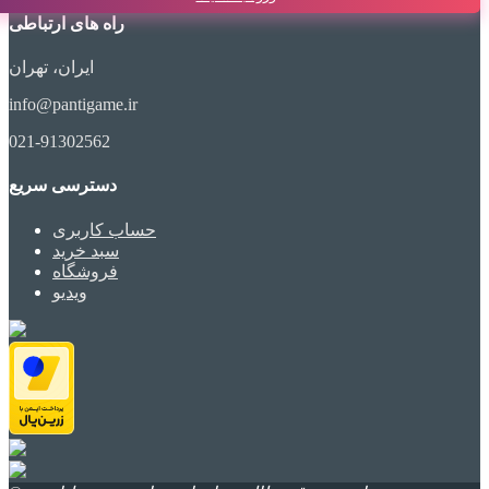
راه های ارتباطی
ایران، تهران
info@pantigame.ir
021-91302562
دسترسی سریع
حساب کاربری
سبد خرید
فروشگاه
ویدیو