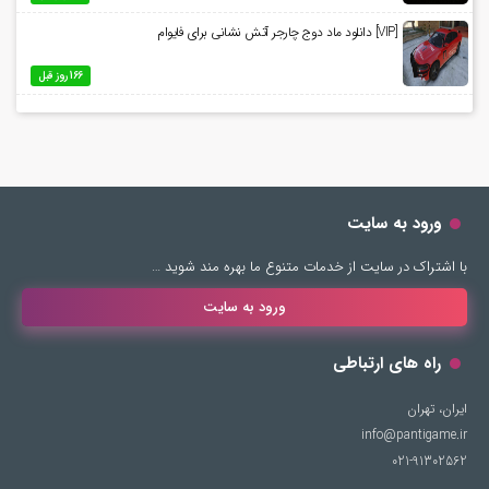
[VIP] دانلود ماد دوج چارجر آتش نشانی برای فایوام
166 روز قبل
ورود به سایت
با اشتراک در سایت از خدمات متنوع ما بهره مند شوید …
ورود به سایت
راه های ارتباطی
ایران، تهران
info@pantigame.ir
021-91302562