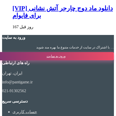
[VIP] دانلود ماد دوج چارجر آتش نشانی
برای فایوام
167 روز قبل
ورود به سایت
با اشتراک در سایت از خدمات متنوع ما بهره مند شوید …
ورود به سایت
راه های ارتباطی
ایران، تهران
info@pantigame.ir
021-91302562
دسترسی سریع
حساب کاربری