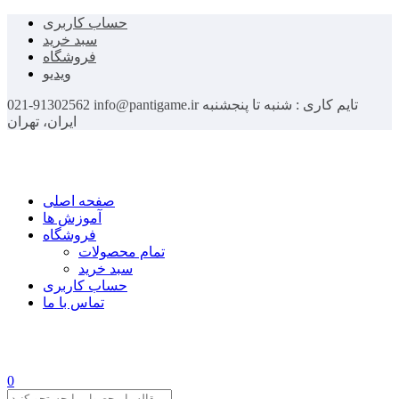
حساب کاربری
سبد خرید
فروشگاه
ویدیو
تایم کاری : شنبه تا پنجشنبه
info@pantigame.ir
021-91302562
ایران، تهران
صفحه اصلی
آموزش ها
فروشگاه
تمام محصولات
سبد خرید
حساب کاربری
تماس با ما
0