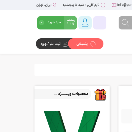
info@pan
تایم کاری : شنبه تا پنجشنبه
ایران، تهران
سبد خرید
0
پشتیبانی
ثبت نام / ورود
شروع خرید
محصولات ویــــژه ...