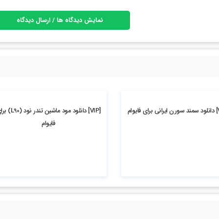
نمایش دیدگاه ها / ارسال دیدگاه
5.62k بازدید
[VIP] دانلود مود ماشین تندر نود 
فایوام