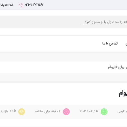
tigame.ir
021-91302562
تماس با ما
یدلویی
16 / 02 / 1402
2 دقیقه برای مطالعه
4.4k بازدید