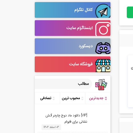
کانال تلگرام
اینستاگرام سایت
دیسکورد
فروشگاه سایت
(L90) برای
مطالب
جدیدترین
محبوب ترین
تصادفی
[VIP] دانلود ماد دوج چارجر آتش
نشانی برای فایوام
03 اسفند 1404