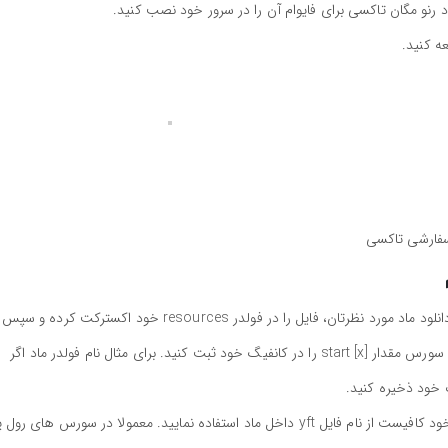
 رنو مگان تاکسی برای فایوام آن را در سرور خود نصب کنید.
ه کنید.
سفارشی تاکسی
برای نصب رنو مگان تاکسی برای فایوام کافیست پس از دانلود ماد مورد نظرتان، فایل را در فولدر resources خود اکسترکت کرده
کانفیگ سورس خود (server.cfg) بروید و با توجه به نام سورس مقدار start [x] را در کانفیگ خود ثبت کنید. برای مثال نام فولدر ماد اگر
جهت استفاده از ماد و spawn کردن آن در محیط بازی خود کافیست از نام فایل yft داخل ماد استفاده نمایید. معمولا در سورس های 