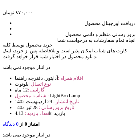
۸۷۰,۰۰۰
تومان
دریافت اورجینال محصول
بروز رسانی منظم و دائمی محصول
انجام تمام سفارشات به درخواست شما
خرید محصول توسط کلیه
کارت های شتاب امکان پذیر است و بلافاصله پس از خرید، لینک
دانلود محصول در اختیار شما قرار خواهد گرفت.
در انبار موجود نمی باشد
اقلام همراه :
آداپتور، دفترچه راهنما
نوع اتصال :
بلوتوث
گارانتی :
12 ماه
LightBoxLamp
شناسه محصول :
تاریخ انتشار :
29 اردیبهشت 1402
تاریخ بروزرسانی :
28 تیر 1402
4.13k بازدید
تعداد بازدید :
امتیاز 0
از
0 دیدگاه
در انبار موجود نمی باشد