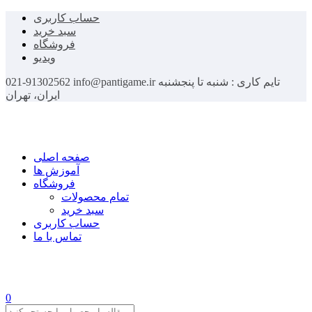
حساب کاربری
سبد خرید
فروشگاه
ویدیو
تایم کاری : شنبه تا پنجشنبه
info@pantigame.ir
021-91302562
ایران، تهران
صفحه اصلی
آموزش ها
فروشگاه
تمام محصولات
سبد خرید
حساب کاربری
تماس با ما
0