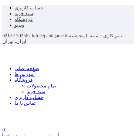
حساب کاربری
سبد خرید
فروشگاه
ویدیو
تایم کاری : شنبه تا پنجشنبه
info@pantigame.ir
021-91302562
ایران، تهران
صفحه اصلی
آموزش ها
فروشگاه
تمام محصولات
سبد خرید
حساب کاربری
تماس با ما
0