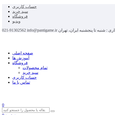
حساب کاربری
سبد خرید
فروشگاه
ویدیو
اری : شنبه تا پنجشنبه
ایران، تهران
info@pantigame.ir
021-91302562
صفحه اصلی
آموزش ها
فروشگاه
تمام محصولات
سبد خرید
حساب کاربری
تماس با ما
0