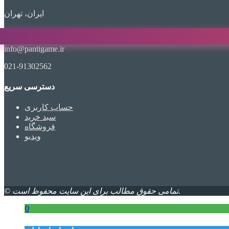
ایران، تهران
info@pantigame.ir
021-91302562
دسترسی سریع
حساب کاربری
سبد خرید
فروشگاه
ویدیو
© تمامی حقوق مطالب برای این سایت محفوظ است.
0