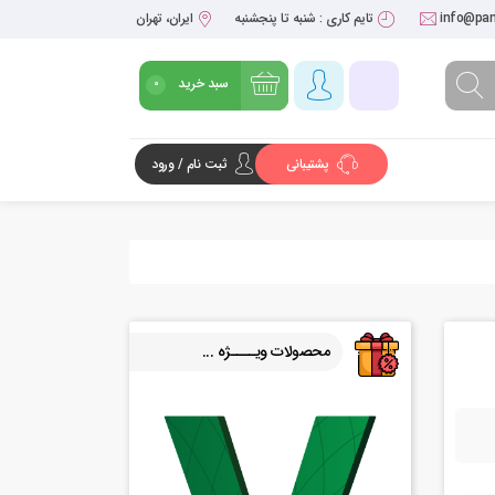
info@pan
تایم کاری : شنبه تا پنجشنبه
ایران، تهران
سبد خرید
0
پشتیبانی
ثبت نام / ورود
شروع خرید
محصولات ویــــژه ...