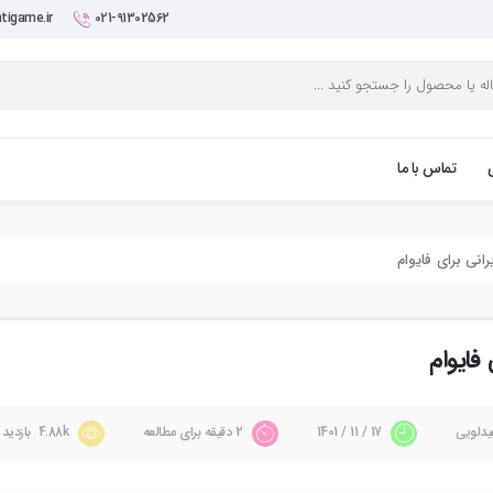
tigame.ir
021-91302562
تماس با ما
یدلویی
17 / 11 / 1401
2 دقیقه برای مطالعه
4.88k بازدید