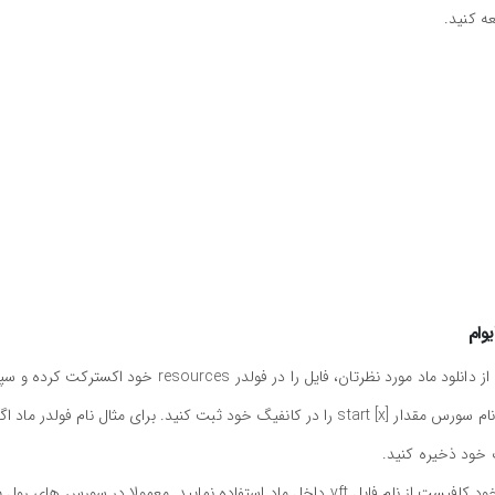
ه کنید.
وام
برای نصب اسکریپت آژیر ایرانی برای فایوام کافیست پس از دانلود ماد مورد نظرتان، فایل را در فولدر resources خود اکست
به کانفیگ سورس خود (server.cfg) بروید و با توجه به نام سورس مقدار start [x] را در کانفیگ خود ثبت کنید. برای مثال نام فولدر ماد ا
جهت استفاده از ماد و spawn کردن آن در محیط بازی خود کافیست از نام فایل yft داخل ماد استفاده نمایید. معمولا در سورس های 