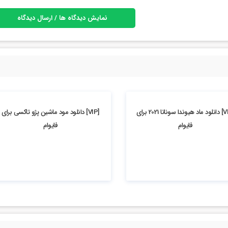
نمایش دیدگاه ها / ارسال دیدگاه
5.79k بازدید
[VIP] دانلود ماد هیوندا سوناتا 2021 برای
[VIP] دانلود مود ماشین پژو تاکسی برای
فایوام
فایوام