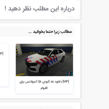
درباره این مطلب نظر دهید !
مطالب زیرا حتما بخوانید ...
2.41k بازدید
1.45k بازدید
[VIP] دانلود ماد آئودی Q8 آمبولانس برای
فایوام