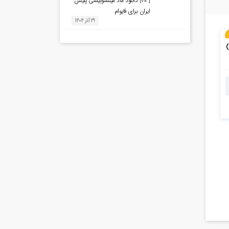
[VIP] دانلود ماد میتسوبیشی پلیس
ایران برای فایوام
29 آذر 1404