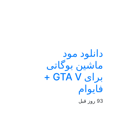
دانلود مود
ماشین بوگاتی
برای GTA V +
فایوام
93 روز قبل