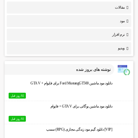
مقالات
مود
نرم افزار
ویدیو
نوشته های بروز شده
دانلود مود ماشین Ford MustangGT500 برای فایوام + GTA V
92 روز قبل
دانلود مود ماشین بوگاتی برای GTA V + فایوام
92 روز قبل
[VIP] دانلود گیم مود زندگی مجازی (RPG) سمپ