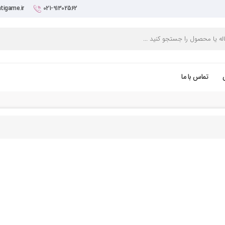
tigame.ir
021-91302562
تماس با ما