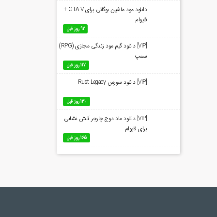
دانلود مود ماشین بوگاتی برای GTA V +
فایوام
92 روز قبل
[VIP] دانلود گیم مود زندگی مجازی (RPG)
سمپ
117 روز قبل
[VIP] دانلود سورس Rust Legacy
130 روز قبل
[VIP] دانلود ماد دوج چارجر آتش نشانی
برای فایوام
165 روز قبل