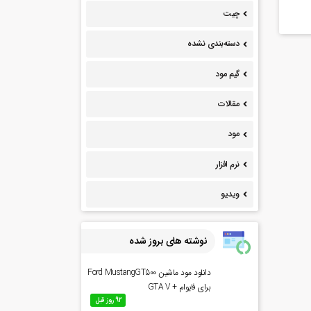
چیت
دسته‌بندی نشده
گیم مود
مقالات
مود
نرم افزار
ویدیو
نوشته های بروز شده
دانلود مود ماشین Ford MustangGT500
برای فایوام + GTA V
92 روز قبل