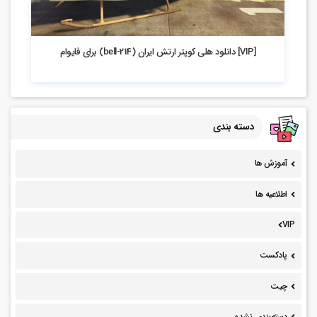
3.02k بازدید
[VIP] دانلود هلی کوپتر ارتش ایران (bell-214) برای فایوام
دسته بندی
آموزش ها
اطلاعیه ها
VIP
پادکست
چیت
دسته‌بندی نشده