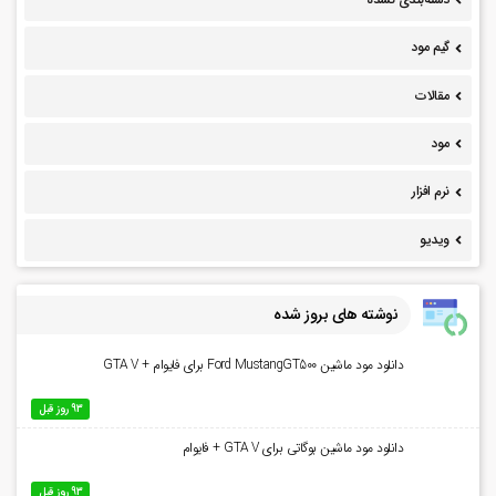
گیم مود
مقالات
مود
نرم افزار
ویدیو
نوشته های بروز شده
دانلود مود ماشین Ford MustangGT500 برای فایوام + GTA V
93 روز قبل
دانلود مود ماشین بوگاتی برای GTA V + فایوام
93 روز قبل