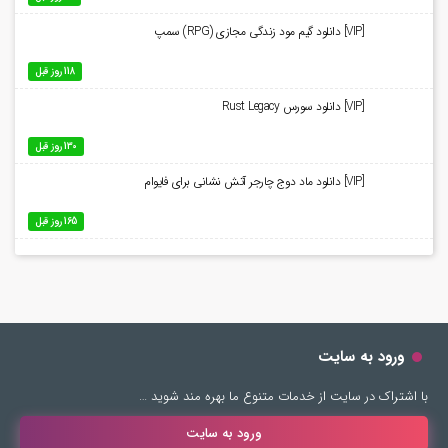
[VIP] دانلود گیم مود زندگی مجازی (RPG) سمپ
118 روز قبل
[VIP] دانلود سورس Rust Legacy
130 روز قبل
[VIP] دانلود ماد دوج چارجر آتش نشانی برای فایوام
165 روز قبل
ورود به سایت
با اشتراک در سایت از خدمات متنوع ما بهره مند شوید …
ورود به سایت