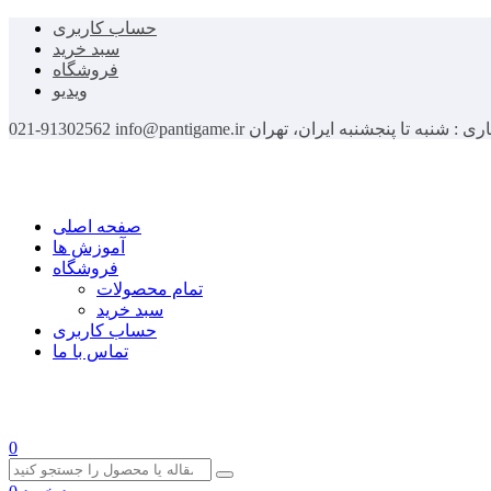
حساب کاربری
سبد خرید
فروشگاه
ویدیو
اری : شنبه تا پنجشنبه
ایران، تهران
info@pantigame.ir
021-91302562
صفحه اصلی
آموزش ها
فروشگاه
تمام محصولات
سبد خرید
حساب کاربری
تماس با ما
0