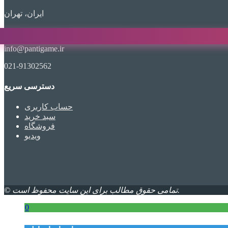
ایران، تهران
info@pantigame.ir
021-91302562
دسترسی سریع
حساب کاربری
سبد خرید
فروشگاه
ویدیو
© تمامی حقوق مطالب برای این سایت محفوظ است.
0