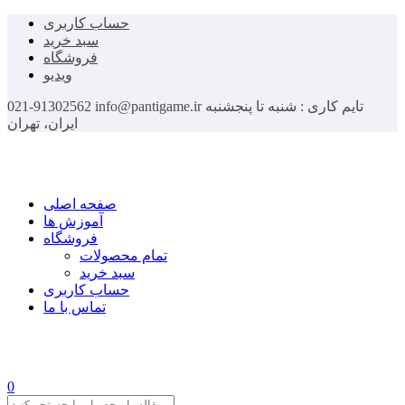
حساب کاربری
سبد خرید
فروشگاه
ویدیو
تایم کاری : شنبه تا پنجشنبه
info@pantigame.ir
021-91302562
ایران، تهران
صفحه اصلی
آموزش ها
فروشگاه
تمام محصولات
سبد خرید
حساب کاربری
تماس با ما
0