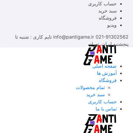
حساب کاربری
سبد خرید
فروشگاه
ویدیو
021-91302562
info@pantigame.ir
تایم کاری : شنبه تا
پنجشنبه
ایران، تهران
صفحه اصلی
آموزش ها
فروشگاه
تمام محصولات
سبد خرید
حساب کاربری
تماس با ما