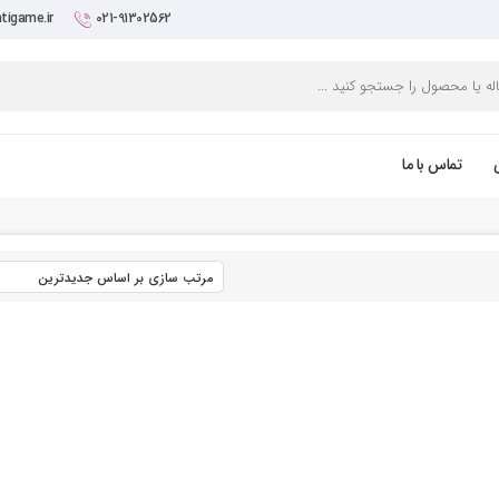
tigame.ir
021-91302562
تماس با ما