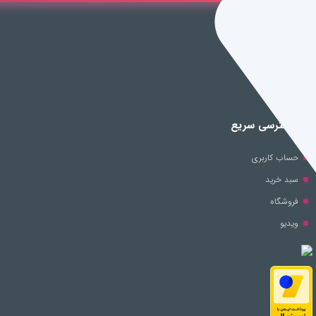
راه های ارتباطی
ایران، تهران
info@pantigame.ir
021-91302562
دسترسی سریع
حساب کاربری
سبد خرید
فروشگاه
ویدیو