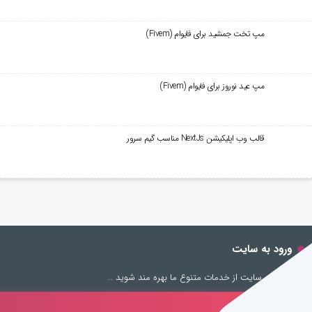
مپ تخت جمشید برای فایوام (Fivem)
مپ عید نوروز برای فایوام (Fivem)
قالب وب اپلیکیشن NextJs مناسب گیم سرور
ورود به سایت
با اشتراک در سایت از خدمات متنوع ما بهره مند شوید …