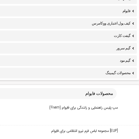
فایوام
کیف پول اعتباری ووکامرس
گیفت کارت
گیم سرور
گیم مود
محصولات گیمینگ
محصولات فایوام
مپ پلیس راهنمایی و رانندگی برای فایوام (Fivem)
[EUP] مجموعه لباس فرم نیرو انتظامی برای فایوام