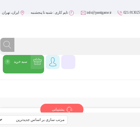
021-913025
info@pantigame.ir
تایم کاری : شنبه تا پنجشنبه
ایران، تهران
سبد خرید
0
شروع خرید
پشتیبانی