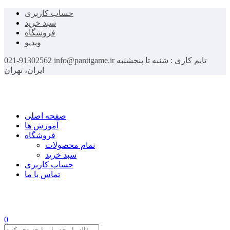
حساب کاربری
سبد خرید
فروشگاه
ویدیو
تایم کاری : شنبه تا پنجشنبه
info@pantigame.ir
021-91302562
ایران، تهران
صفحه اصلی
آموزش ها
فروشگاه
تمام محصولات
سبد خرید
حساب کاربری
تماس با ما
0