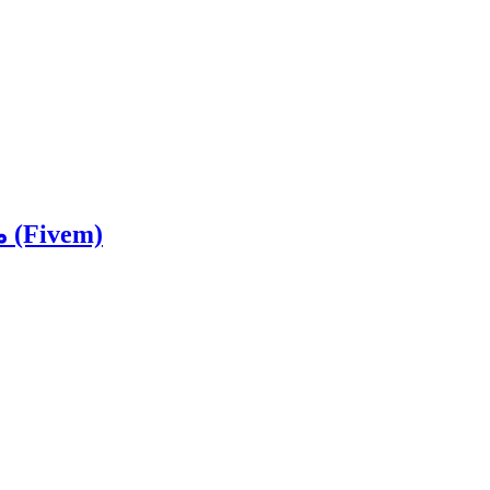
مپ پلیس راهنمایی و رانندگی برای فایوام (Fivem)