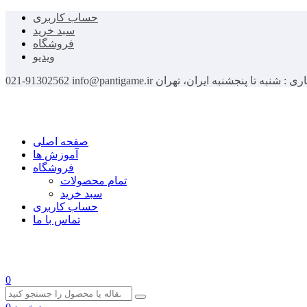
حساب کاربری
سبد خرید
فروشگاه
ویدیو
اری : شنبه تا پنجشنبه
ایران، تهران
info@pantigame.ir
021-91302562
صفحه اصلی
آموزش ها
فروشگاه
تمام محصولات
سبد خرید
حساب کاربری
تماس با ما
0