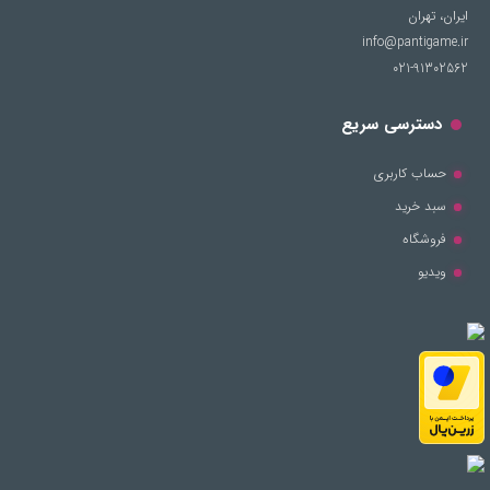
ایران، تهران
info@pantigame.ir
021-91302562
دسترسی سریع
حساب کاربری
سبد خرید
فروشگاه
ویدیو