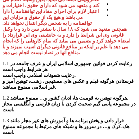
کند و متعهد می شود که دارای حقوق، اختیارات و
اعتبار لازم برای اجرای مفاد این توافقنامه را دارا
می باشد و هیچ یک از حقوق و مزایای این
توافقنامه را به شخص دیگر انتقال نخواهد داد.
همچنین متعهد می شود که ۱۸ سال یا بیشتر سن دارد و یا وکیل
قانونی وی این شرایط را دارد و به جانشینی وی این قرارداد را
امضاء خواهد کرد و تضمین می نماید که تمام کارهایی را که انجام
می دهد با علم بر اینکه بر منافع قانونی دیگران آسیب نمیزند و با
منافع آنها در تضاد نیست انجام می دهد.
رعایت کردن قوانین جمهوری اسلامی ایران و عرف جامعه در
1،1
هر شرایط واجب است
رعایت شعونات اسلامی واجب است.
فرستادن هرگونه فیلم و عکس های مستهجن، زشت، توهین آمیز و
غیر اسلامی ممنوع میباشد.
هرگونه توهین به قومیت ها، ادیان کشور و… ممنوع میباشد.
1،2
در مجموعه پانتی گیم صحبت کردن با زبان فارسی و انگلیسی مجاز
است.
قرار دادن و پخش برنامه ها و آموزش های غیر مجاز مانند
1،3
هک،کرک و… در سرور ها و شبکه های مرتبط با مجموعه ممنوع
است.