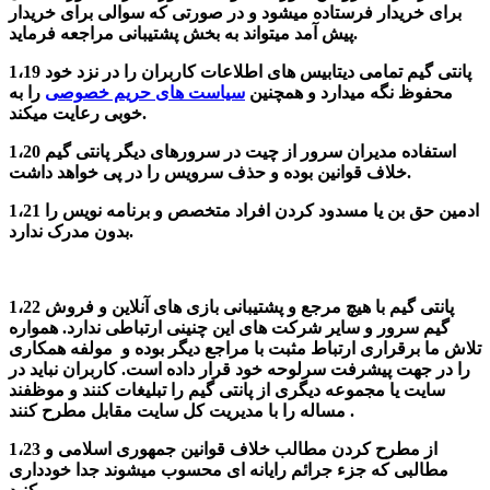
برای خریدار فرستاده میشود و در صورتی که سوالی برای خریدار
پیش آمد میتواند به بخش پشتیبانی مراجعه فرماید.
1،19 پانتی گیم تمامی دیتابیس های اطلاعات کاربران را در نزد خود
محفوظ نگه میدارد و همچنین
سیاست های حریم خصوصی
را به
خوبی رعایت میکند.
1،20 استفاده مدیران سرور از چیت در سرورهای دیگر پانتی گیم
خلاف قوانین بوده و حذف سرویس را در پی خواهد داشت.
1،21 ادمین حق بن یا مسدود کردن افراد متخصص و برنامه نویس را
بدون مدرک ندارد.
1،22 پانتی گیم با هیچ مرجع و پشتیبانی بازی های آنلاین و فروش
گیم سرور و سایر شرکت های این چنینی ارتباطی ندارد. همواره
تلاش ما برقراری ارتباط مثبت با مراجع دیگر بوده و مولفه همکاری
را در جهت پیشرفت سرلوحه خود قرار داده است. کاربران نباید در
سایت یا مجموعه دیگری از پانتی گیم را تبلیغات کنند و موظفند
مساله را با مدیریت کل سایت مقابل مطرح کنند .
1،23 از مطرح کردن مطالب خلاف قوانین جمهوری اسلامی و
مطالبی که جزء جرائم رایانه ای محسوب میشوند جدا خودداری