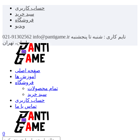
حساب کاربری
سبد خرید
فروشگاه
ویدیو
تایم کاری : شنبه تا پنجشنبه
info@pantigame.ir
021-91302562
ایران، تهران
صفحه اصلی
آموزش ها
فروشگاه
تمام محصولات
سبد خرید
حساب کاربری
تماس با ما
0