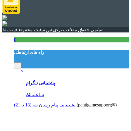
© تمامی حقوق مطالب برای این سایت محفوظ است.
0
راه های ارتباطی
×
پشتیبانی تلگرام
24 ساعته
(pantigamesupport@)
پشتیبانی پیام رسان بله (13 تا 21)
پشتیبانی از طریق ارسال تیکت (24 ساعته)
ارتباط با مدیریت و مشاوره خرید (13 تا 21)