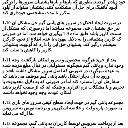
خود زیادتر گردنند. بطوری که بارها و بارها پشتیبان سرورها را درگیر
آپلود کانفیگ برای حل آن مشکلات کنند، پشتیبان میتواند از آپلود
مکرر تا مدت مشخصی خودداری کند.
1،10 درصورت ایجاد اخلال در سرور های پانتی گیم حل مشکل آن
نیز حق پشتیبان فنی مجموعه میباشد اما درصورتی که مشکل از
سمت کاربر باشد طبق ماده 1،9 پیگیری خواهد شد. اما در صورتی
که کاربر، پشتیبانی را به دلایل بیهوده یا عدم اطلاع از نحوه کارکرد
سیستم درگیر کند، پشتیبان حق این را دارد که اولویت پشتیبانی
کاربر را کاهش یا سلب کند.
1،11 بعد از خرید هرگونه محصول و سرور امکان بازگشت وجه
وجود ندارد و پانتی گیم هیچگونه مسئولیتی در قبال مبلغ هزینه شده
به عهده نمیگیرد. در صورتی که اصل سرور مشکل داشته باشد و
ورود به آن دچار اختلال باشد پانتی گیم موظف می باشد که
سفارش آن را مسترد کند اما در صورتی که به دلایل محدودیت یا
تحریم و یا مشکلات نرم افزاری و شبکه ای که از سمت کاربر باشد
امکان عودت وجه وجود نخواهد داشت
1،12 مجموعه پانتی گیم در جهت ایجاد سطح کیفی سرور های بازی
به صورت پاره وقت و خلاصه اسکریپتر و برنامه نویس به سرویس
ها ارائه می نماید.
1،13 بعد از پرداخت سرویس توسط کاربران به پانتی گیم، مجموعه