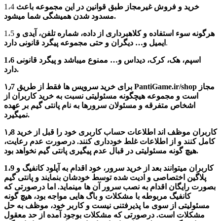
خرید و فروش غیرمجاز طبق قوانین در این مجموعه باعث
1،4
مسدود شدن همیشگی شما میشود.
هرگونه سوء استفاده و کلاهبرداری از داده، شماره تلفن، آیدی و
1،5
.
ایمیل و… دیگران و حتی مجموعه پیگرد قانونی دارد
1،6 اسپم، هک، کرک، دیداس و… ممنوع میباشد و پیگرد قانونی
دارد.
۱٫7 برای خرید سرویس ها فقط از طریق PantiGame.ir/shop مجاز
است و مجموعه هیچگونه مسئولیتی نسبت به خرید کاربران از
اشخاص متفرقه و مسئولان سرورها به نام پانتی گیم بر عهده
نمیگیرد.
۱٫8 کاربران موظف اند اطلاعات حساب کاربری خود را قبل از خرید
کامل کنند و از اطلاعات غلط خودداری کنند. درصورت عدم رعایت،
هیچ گونه مسئولیتی در قبال عدم پیگیری پانتی گیم نخواهد بود.
1،9 کاربران میتوانند بعد از خرید سرور، خود اقدام به آپلود کانفیگ و
پلاگین اختصاصی و ادیت شده توسط خودشان بنمایند و پانتی گیم
بصورت رایگان اقدام به نصب سرور آن ها مینماید. اما درصورتی که
کانفیگ مربوطه با مشکلات و باگ هایی مواجه بود، هیچ گونه
مسئولیتی از سوی ما پذیرفتنی نیست و کاربر خود، موظف به حل
مشکلات است. درصورتی که مشکلات بوجود آمده از حد معقول