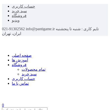
حساب کاربری
سبد خرید
فروشگاه
ویدیو
تایم کاری : شنبه تا پنجشنبه
info@pantigame.ir
021-91302562
ایران، تهران
صفحه اصلی
آموزش ها
فروشگاه
تمام محصولات
سبد خرید
حساب کاربری
تماس با ما
0